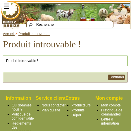
☰
Accueil
>
Produit introuvable !
Produit introuvable !
Produit introuvable !
Continuer
Information
Service client
Extras
Mon compte
Qui sommes
Nous contacter
Producteurs
Mon compte
nous ?
Plan du site
Produits
Historique de
Politique de
commandes
Dépôt
confidentialité
Lettre d
Règlements
information
des