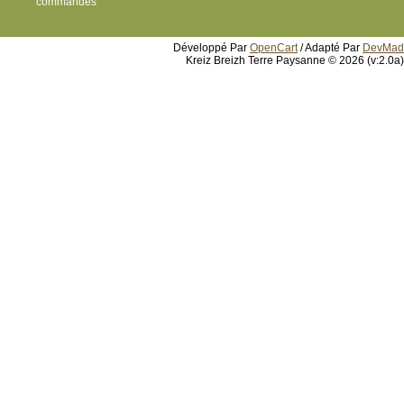
commandes
Développé Par
OpenCart
/ Adapté Par
DevMad
Kreiz Breizh Terre Paysanne © 2026 (v:2.0a)