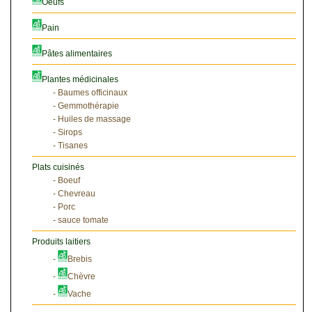
Oeufs
Pain
Pâtes alimentaires
Plantes médicinales
- Baumes officinaux
- Gemmothérapie
- Huiles de massage
- Sirops
- Tisanes
Plats cuisinés
- Boeuf
- Chevreau
- Porc
- sauce tomate
Produits laitiers
-
Brebis
-
Chèvre
-
Vache