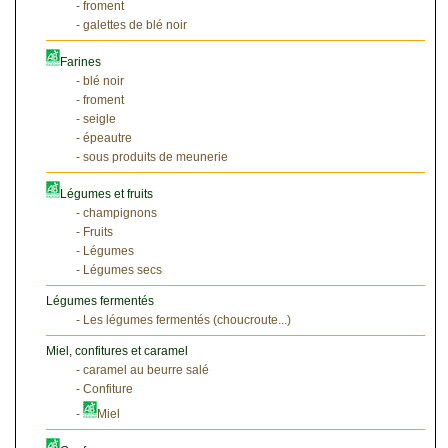
- froment
- galettes de blé noir
Farines
- blé noir
- froment
- seigle
- épeautre
- sous produits de meunerie
Légumes et fruits
- champignons
- Fruits
- Légumes
- Légumes secs
Légumes fermentés
- Les légumes fermentés (choucroute...)
Miel, confitures et caramel
- caramel au beurre salé
- Confiture
-
Miel