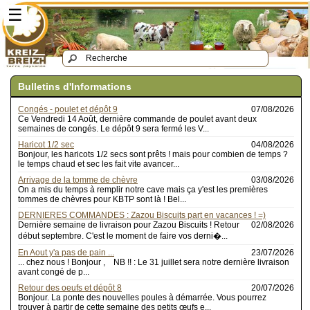
☰
Bulletins d'Informations
Congés - poulet et dépôt 9
07/08/2026
Ce Vendredi 14 Août, dernière commande de poulet avant deux
semaines de congés. Le dépôt 9 sera fermé les V...
Haricot 1/2 sec
04/08/2026
Bonjour, les haricots 1/2 secs sont prêts ! mais pour combien de temps ?
le temps chaud et sec les fait vite avancer...
Arrivage de la tomme de chèvre
03/08/2026
On a mis du temps à remplir notre cave mais ça y'est les premières
tommes de chèvres pour KBTP sont là ! Bel...
DERNIERES COMMANDES : Zazou Biscuits part en vacances ! =)
Dernière semaine de livraison pour Zazou Biscuits ! Retour
02/08/2026
début septembre. C'est le moment de faire vos derni�...
En Aout y'a pas de pain ...
23/07/2026
... chez nous ! Bonjour , NB !! : Le 31 juillet sera notre dernière livraison
avant congé de p...
Retour des oeufs et dépôt 8
20/07/2026
Bonjour. La ponte des nouvelles poules à démarrée. Vous pourrez
trouver à partir de cette semaine des petits œufs e...