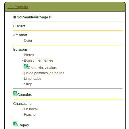
Les Produits
!!! Nouveauté/Arrivage !!!
Biscuits
Artisanat
- Osier
Boissons
- Bières
- Boisson fermentée
-
Cidre, vin, vinaigre
- jus de pommes ,de poires
- Limonades
- Sirop
Céréales
Charcuterie
- En bocal
- Fraîche
Crêpes