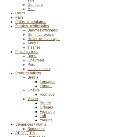
salé
Confiture
Miel
Oeufs
Pain
Pâtes alimentaires
Plantes médicinales
Baumes officinaux
Gemmothérapie
Huiles de massage
Sirops
Tisanes
Plats cuisinés
Boeuf
Chevreau
Porc
sauce tomate
Produits laitiers
Brebis
fromages
Yaourts
Chèvre
Fromage
Vache
Beurre
Crèmes
Fromage
Lait
Yaourts
Semences / Plants
Semences
RECETTES