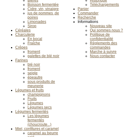
Bières
Historique
Boisson fermentée
Téléchargements
Cidre, vin, vinaigre
Panier
jus de pommes ,de
Commander
poires
Recherche
Limonades
Informations
Sirop
Nouveau site
Céréales
Qui sommes nous ?
Charcuterie
Politique de
En bocal
confidentialité
Fraîche
Règlements des
Crêpes
commandes
froment
Marche à suivre
galettes de blé noir
Nous contacter
Farines
blé noir
froment
seigle
épeautre
sous produits de
meunerie
Légumes et fruits
champignons
Fruits
Légumes
Légumes secs
Légumes fermentés
Les légumes
fermentés
(choucroute...)
Miel, confitures et caramel
caramel au beurre