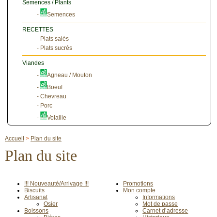
Semences / Plants
-
Semences
RECETTES
- Plats salés
- Plats sucrés
Viandes
-
Agneau / Mouton
-
Boeuf
- Chevreau
- Porc
-
Volaille
Accueil
>
Plan du site
Plan du site
!!! Nouveauté/Arrivage !!!
Promotions
Biscuits
Mon compte
Artisanat
Informations
Osier
Mot de passe
Boissons
Carnet d’adresse