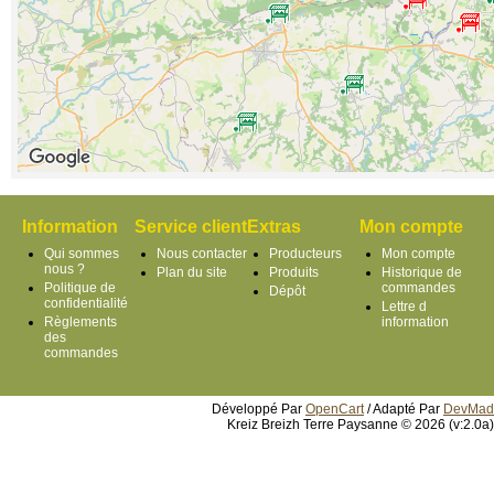
Information
Service client
Extras
Mon compte
Qui sommes
Nous contacter
Producteurs
Mon compte
nous ?
Plan du site
Produits
Historique de
Politique de
commandes
Dépôt
confidentialité
Lettre d
Règlements
information
des
commandes
Développé Par
OpenCart
/ Adapté Par
DevMad
Kreiz Breizh Terre Paysanne © 2026 (v:2.0a)