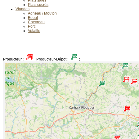
Plats salés
Plats sucrés
Viandes
Agneau / Mouton
Boeuf
Chevreau
Porc
Volaille
Producteur :
Producteur-Dépot :
;