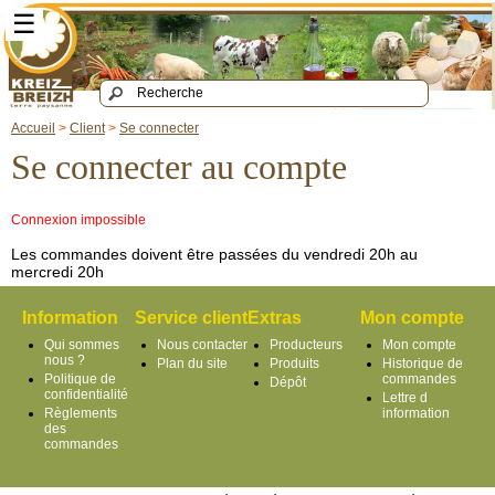
☰
Accueil
>
Client
>
Se connecter
Se connecter au compte
Connexion impossible
Les commandes doivent être passées du vendredi 20h au
mercredi 20h
Information
Service client
Extras
Mon compte
Qui sommes
Nous contacter
Producteurs
Mon compte
nous ?
Plan du site
Produits
Historique de
Politique de
commandes
Dépôt
confidentialité
Lettre d
Règlements
information
des
commandes