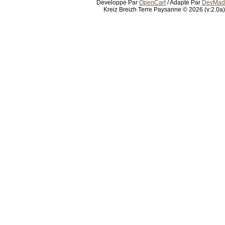
Développé Par
OpenCart
/ Adapté Par
DevMad
Kreiz Breizh Terre Paysanne © 2026 (v:2.0a)