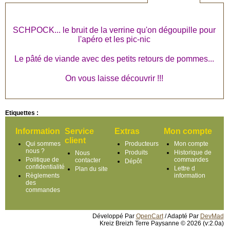
SCHPOCK... le bruit de la verrine qu'on dégoupille pour
l'apéro et les pic-nic
Le pâté de viande avec des petits retours de pommes...
On vous laisse découvrir !!!
Etiquettes :
Information
Service
Extras
Mon compte
client
Qui sommes
Producteurs
Mon compte
nous ?
Produits
Historique de
Nous
Politique de
commandes
contacter
Dépôt
confidentialité
Lettre d
Plan du site
Règlements
information
des
commandes
Développé Par
OpenCart
/ Adapté Par
DevMad
Kreiz Breizh Terre Paysanne © 2026 (v:2.0a)