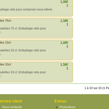
1,00€
1
 Emballage vide pour composer vous-même
lles 75cl
1,50€
1
outeilles 75 cl. Emballage vide pour
..
lles 33cl
1,00€
1
outeilles 33 cl. Emballage vide pour
..
lles 33cl
1,50€
1
outeilles 33 cl. Emballage vide pour
..
1 à 33 sur 33 (1 P
ervice client
Extras
Nous contacter
Producteurs