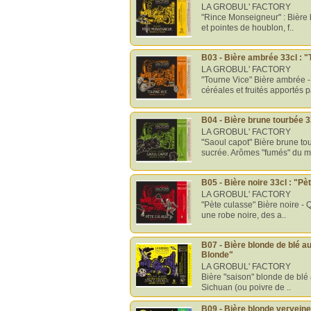
LA GROBUL' FACTORY
"Rince Monseigneur" : Bière
et pointes de houblon, f..
B03 - Bière ambrée 33cl : "
LA GROBUL' FACTORY
"Tourne Vice" Bière ambrée 
céréales et fruités apportés p
B04 - Bière brune tourbée 3
LA GROBUL' FACTORY
"Saoul capot" Bière brune t
sucrée. Arômes "fumés" du ma
B05 - Bière noire 33cl : "P
LA GROBUL' FACTORY
"Pète culasse" Bière noire - 
une robe noire, des a..
B07 - Bière blonde de blé a
Blonde"
LA GROBUL' FACTORY
Bière "saison" blonde de blé
Sichuan (ou poivre de ..
B09 - Bière blonde verveine