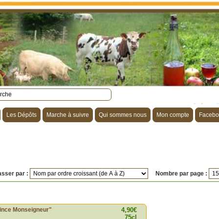
Les Dépôts
Marche à suivre
Qui sommes nous
Mon compte
Facebo
asser par :
Nombre par page :
"Rince Monseigneur"
4,90€
75cl