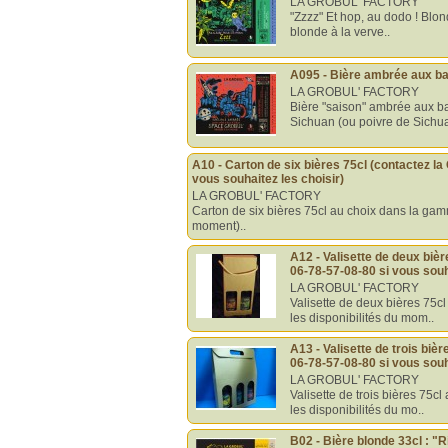
LA GROBUL' FACTORY
"Zzzz" Et hop, au dodo ! Blon
blonde à la verve..
A095 - Bière ambrée aux ba
LA GROBUL' FACTORY
Bière "saison" ambrée aux ba
Sichuan (ou poivre de Sichua
A10 - Carton de six bières 75cl (contactez la
vous souhaitez les choisir)
LA GROBUL' FACTORY
Carton de six bières 75cl au choix dans la gamm
moment)..
A12 - Valisette de deux bièr
06-78-57-08-80 si vous souh
LA GROBUL' FACTORY
Valisette de deux bières 75c
les disponibilités du mom..
A13 - Valisette de trois biè
06-78-57-08-80 si vous souh
LA GROBUL' FACTORY
Valisette de trois bières 75c
les disponibilités du mo..
B02 - Bière blonde 33cl : 