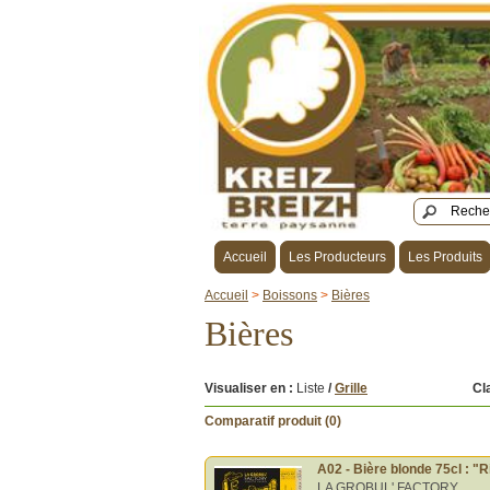
Accueil
Les Producteurs
Les Produits
Accueil
>
Boissons
>
Bières
Bières
Visualiser en :
Liste
/
Grille
Cl
Comparatif produit (0)
A02 - Bière blonde 75cl : 
LA GROBUL' FACTORY