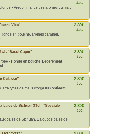
33cl
 blonde - Prédominance des arômes du malt
Tourne Vice"
2,80€
33cl
- Ronde en bouche, arômes caramel,
a..
3cl : "Saoul Capot"
2,80€
33cl
ourbée - Ronde en bouche. Légèrement
l..
ète Culasse"
2,80€
33cl
Quatre types de malts d'orge lui confèrent
ux baies de Sichuan 33cl : "Spéciale
2,80€
33cl
 aux baies de Sichuan. L'ajout de baies de
 33cl : "Zzzz"
2,80€