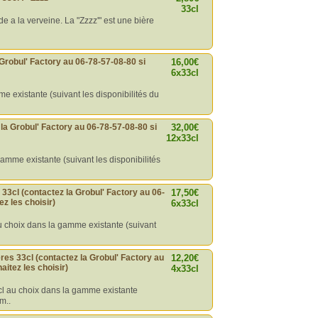
33cl
de a la verveine. La "Zzzz'" est une bière
 Grobul' Factory au 06-78-57-08-80 si
16,00€
6x33cl
e existante (suivant les disponibilités du
la Grobul' Factory au 06-78-57-08-80 si
32,00€
12x33cl
amme existante (suivant les disponibilités
s 33cl (contactez la Grobul' Factory au 06-
17,50€
z les choisir)
6x33cl
au choix dans la gamme existante (suivant
ères 33cl (contactez la Grobul' Factory au
12,20€
aitez les choisir)
4x33cl
3cl au choix dans la gamme existante
m..