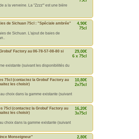
75cl
de a la verveine. La "Zzzz'" est une bière
ies de Sichuan 75cl : "Spéciale ambrée"
4,90€
75cl
ies de Sichuan. L'ajout de baies de
n..
 Grobul' Factory au 06-78-57-08-80 si
29,00€
6 x 75cl
e existante (suivant les disponibilités du
es 75cl (contactez la Grobul' Factory au
10,80€
aitez les choisir)
2x75cl
l au choix dans la gamme existante (suivant
res 75cl (contactez la Grobul' Factory au
16,20€
aitez les choisir)
3x75cl
l au choix dans la gamme existante (suivant
"Rince Monseigneur"
2,80€