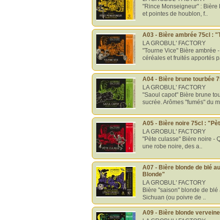
"Rince Monseigneur" : Bière
et pointes de houblon, f..
A03 - Bière ambrée 75cl : "
LA GROBUL' FACTORY
"Tourne Vice" Bière ambrée 
céréales et fruités apportés p
A04 - Bière brune tourbée 7
LA GROBUL' FACTORY
"Saoul capot" Bière brune t
sucrée. Arômes "fumés" du ma
A05 - Bière noire 75cl : "P
LA GROBUL' FACTORY
"Pète culasse" Bière noire - 
une robe noire, des a..
A07 - Bière blonde de blé a
Blonde"
LA GROBUL' FACTORY
Bière "saison" blonde de blé
Sichuan (ou poivre de ..
A09 - Bière blonde verveine 