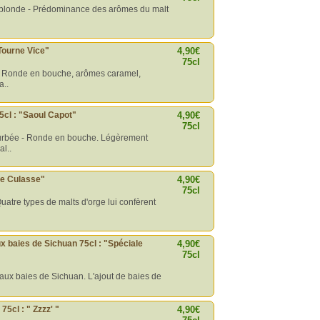
 blonde - Prédominance des arômes du malt
Tourne Vice"
4,90€
75cl
- Ronde en bouche, arômes caramel,
a..
5cl : "Saoul Capot"
4,90€
75cl
ourbée - Ronde en bouche. Légèrement
l..
ète Culasse"
4,90€
75cl
Quatre types de malts d'orge lui confèrent
ux baies de Sichuan 75cl : "Spéciale
4,90€
75cl
 aux baies de Sichuan. L'ajout de baies de
75cl : " Zzzz' "
4,90€