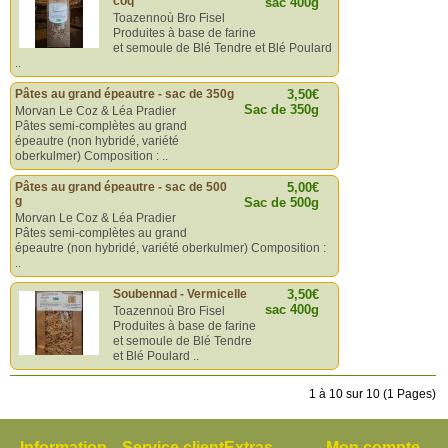
coq
sac 400g
Toazennoù Bro Fisel
Produites à base de farine
et semoule de Blé Tendre et Blé Poulard
..
Pâtes au grand épeautre - sac de 350g
3,50€
Sac de 350g
Morvan Le Coz & Léa Pradier
Pâtes semi-complètes au grand
épeautre (non hybridé, variété
oberkulmer) Composition : ..
Pâtes au grand épeautre - sac de 500
5,00€
g
Sac de 500g
Morvan Le Coz & Léa Pradier
Pâtes semi-complètes au grand
épeautre (non hybridé, variété oberkulmer) Composition :
..
Soubennad - Vermicelle
3,50€
sac 400g
Toazennoù Bro Fisel
Produites à base de farine
et semoule de Blé Tendre
et Blé Poulard ..
1 à 10 sur 10 (1 Pages)
Information
Service client
Extras
Mon compte