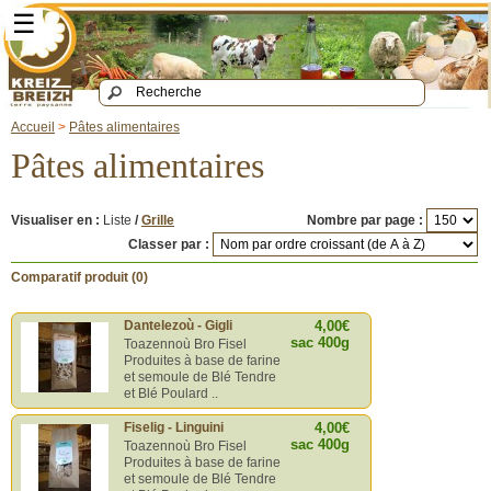
☰
Accueil
>
Pâtes alimentaires
Pâtes alimentaires
Visualiser en :
Liste
/
Grille
Nombre par page :
Classer par :
Comparatif produit (0)
Dantelezoù - Gigli
4,00€
sac 400g
Toazennoù Bro Fisel
Produites à base de farine
et semoule de Blé Tendre
et Blé Poulard ..
Fiselig - Linguini
4,00€
sac 400g
Toazennoù Bro Fisel
Produites à base de farine
et semoule de Blé Tendre