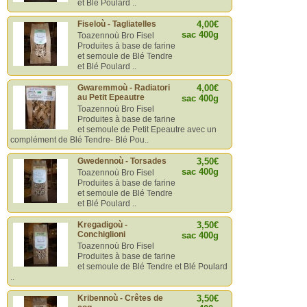
et Blé Poulard ..
Fiseloù - Tagliatelles
4,00€
sac 400g
Toazennoù Bro Fisel
Produites à base de farine
et semoule de Blé Tendre
et Blé Poulard ..
Gwaremmoù - Radiatori
4,00€
au Petit Epeautre
sac 400g
Toazennoù Bro Fisel
Produites à base de farine
et semoule de Petit Epeautre avec un
complément de Blé Tendre- Blé Pou..
Gwedennoù - Torsades
3,50€
sac 400g
Toazennoù Bro Fisel
Produites à base de farine
et semoule de Blé Tendre
et Blé Poulard ..
Kregadigoù -
3,50€
Conchiglioni
sac 400g
Toazennoù Bro Fisel
Produites à base de farine
et semoule de Blé Tendre et Blé Poulard
..
Kribennoù - Crêtes de
3,50€