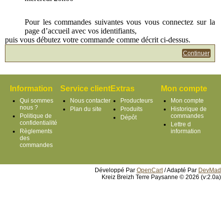
Pour les commandes suivantes vous vous connectez sur la
page d’accueil avec vos identifiants,
puis vous débutez votre commande comme décrit ci-dessus.
Continuer
Information
Service client
Extras
Mon compte
Qui sommes
Nous contacter
Producteurs
Mon compte
nous ?
Plan du site
Produits
Historique de
Politique de
commandes
Dépôt
confidentialité
Lettre d
Règlements
information
des
commandes
Développé Par
OpenCart
/ Adapté Par
DevMad
Kreiz Breizh Terre Paysanne © 2026 (v:2.0a)