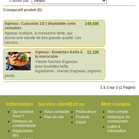
Classer par :
Comparatif produit (0)
Agneau : Caissette 1/2 ( disponible cette
149,60€
semaine)
Agneau rustique, à croissance lente, qui
donne une viande de très grande qualité. Les
carcass..
Agneau : Boulettes Kefta à
12,10€
la marocaine
Viande hachée d'agneau
pour boulettes kefta.
Ingrédients : Viande d'agneau, oignons,
persil, ..
1 à 3 sur 3 (1 Pages)
Information
Service client
Extras
Mon compte
Qui sommes
Nous contacter
Producteurs
Mon compte
nous ?
Plan du site
Produits
Historique de
Politique de
commandes
Dépôt
confidentialité
Lettre d
Règlements
information
des