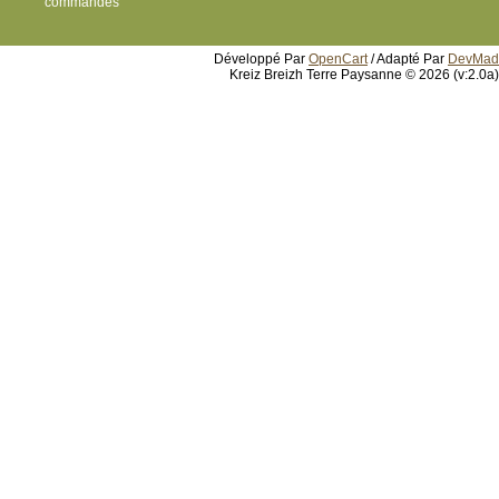
commandes
Développé Par
OpenCart
/ Adapté Par
DevMad
Kreiz Breizh Terre Paysanne © 2026 (v:2.0a)