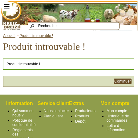
☰
Accueil
>
Produit introuvable !
Produit introuvable !
Produit introuvable !
Continuer
Information
Service client
Extras
Mon compte
Qui sommes
Nous contacter
Producteurs
Mon compte
nous ?
Plan du site
Produits
Historique de
Politique de
commandes
Dépôt
confidentialité
Lettre d
Règlements
information
des