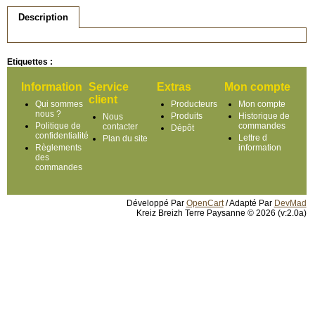
Description
Etiquettes :
Information
Service
Extras
Mon compte
client
Qui sommes
Producteurs
Mon compte
nous ?
Produits
Historique de
Nous
Politique de
commandes
contacter
Dépôt
confidentialité
Lettre d
Plan du site
Règlements
information
des
commandes
Développé Par
OpenCart
/ Adapté Par
DevMad
Kreiz Breizh Terre Paysanne © 2026 (v:2.0a)