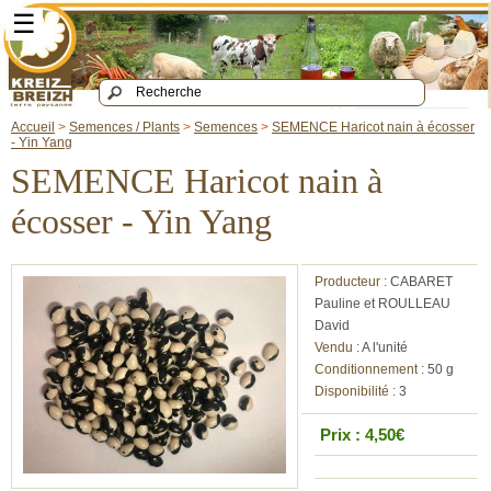
☰
Accueil
>
Semences / Plants
>
Semences
>
SEMENCE Haricot nain à écosser
- Yin Yang
SEMENCE Haricot nain à
écosser - Yin Yang
Producteur :
CABARET
Pauline et ROULLEAU
David
Vendu :
A l'unité
Conditionnement :
50 g
Disponibilité :
3
Prix : 4,50€