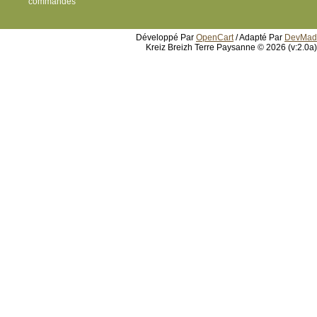
commandes
Développé Par
OpenCart
/ Adapté Par
DevMad
Kreiz Breizh Terre Paysanne © 2026 (v:2.0a)