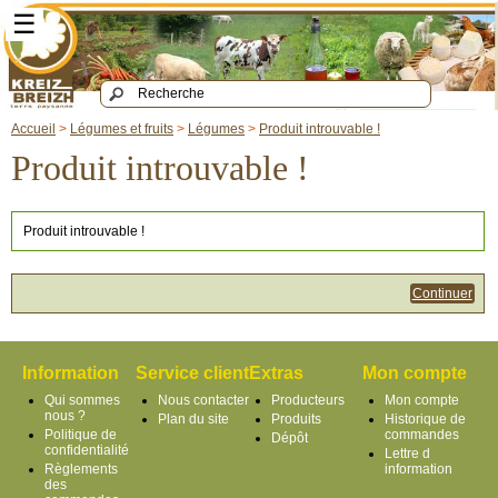
☰
Accueil
>
Légumes et fruits
>
Légumes
>
Produit introuvable !
Produit introuvable !
Produit introuvable !
Continuer
Information
Service client
Extras
Mon compte
Qui sommes
Nous contacter
Producteurs
Mon compte
nous ?
Plan du site
Produits
Historique de
Politique de
commandes
Dépôt
confidentialité
Lettre d
Règlements
information
des