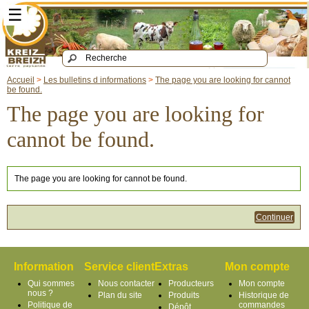
☰
Accueil
>
Les bulletins d informations
>
The page you are looking for cannot
be found.
The page you are looking for
cannot be found.
The page you are looking for cannot be found.
Continuer
Information
Service client
Extras
Mon compte
Qui sommes
Nous contacter
Producteurs
Mon compte
nous ?
Plan du site
Produits
Historique de
Politique de
commandes
Dépôt