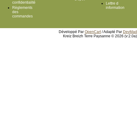
confidentialité
Lettre d
Règlements
information
des
commandes
Développé Par
OpenCart
/ Adapté Par
DevMad
Kreiz Breizh Terre Paysanne © 2026 (v:2.0a)