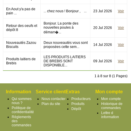
En Aout y'a pas de
... chez nous ! Bonjour , ...
23 Jul 2026
Voir
pain ...
Bonjour. La ponte des
Retour des oeufs et
nouvelles poules à
20 Jul 2026
Voir
dépôt 8
démarr�...
Nouveautés Zazou
Deux nouveautés vous sont
14 Jul 2026
Voir
Biscuits
proposées cette sem...
LES PRODUITS LAITIERS
Produits laitiers de
DE BREBIS SONT
09 Jul 2026
Voir
Brebis
DISPONIBLE...
1 à 8 sur 8 (1 Pages)
Information
Service client
Extras
Mon compte
Qui sommes
Nous contacter
Producteurs
Mon compte
nous ?
Plan du site
Produits
Historique de
Politique de
commandes
Dépôt
confidentialité
Lettre d
Règlements
information
des
commandes