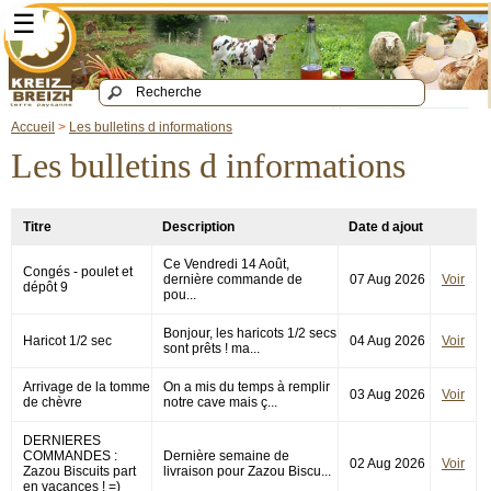
☰
Accueil
>
Les bulletins d informations
Les bulletins d informations
Titre
Description
Date d ajout
Ce Vendredi 14 Août,
Congés - poulet et
dernière commande de
07 Aug 2026
Voir
dépôt 9
pou...
Bonjour, les haricots 1/2 secs
Haricot 1/2 sec
04 Aug 2026
Voir
sont prêts ! ma...
Arrivage de la tomme
On a mis du temps à remplir
03 Aug 2026
Voir
de chèvre
notre cave mais ç...
DERNIERES
COMMANDES :
Dernière semaine de
02 Aug 2026
Voir
Zazou Biscuits part
livraison pour Zazou Biscu...
en vacances ! =)